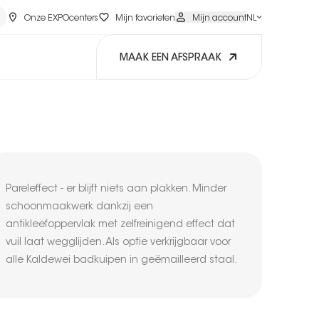
Onze EXPOcenters
Mijn favorieten
Mijn account
NL
MAAK EEN AFSPRAAK
Pareleffect - er blijft niets aan plakken. Minder
schoonmaakwerk dankzij een
antikleefoppervlak met zelfreinigend effect dat
vuil laat wegglijden. Als optie verkrijgbaar voor
alle Kaldewei badkuipen in geëmailleerd staal.