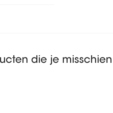
cten die je misschien 
KALDEWEI
KALDEWEI
Inbouwbad Vaiosetstar
Inbou