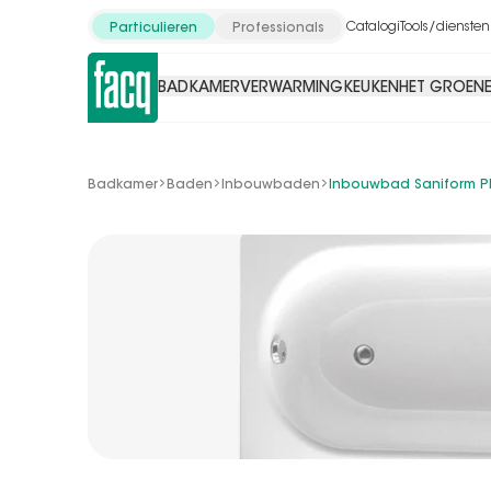
Catalogi
Tools/diensten
Particulieren
Professionals
BADKAMER
VERWARMING
KEUKEN
HET GROENE
Badkamer
Baden
Inbouwbaden
Inbouwbad Saniform P