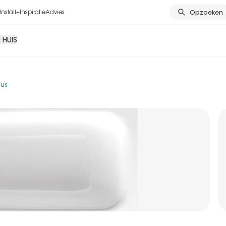
Install+
Inspiratie
Advies
Opzoeken
 HUIS
lus