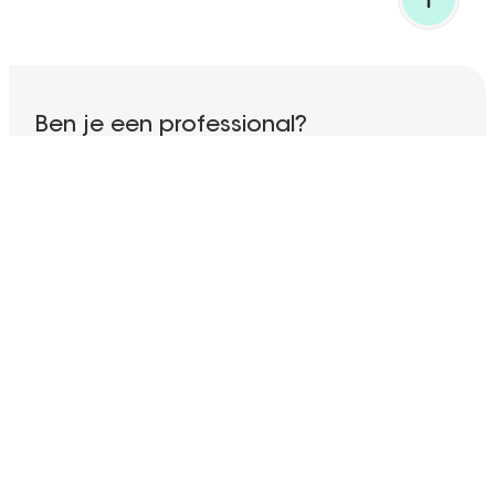
TERUG NAAR BOVEN
Ben je een professional?
Ontdek al onze gespecialiseerde diensten!
NAAR ONZE SITE VOOR PROFESSIONALS
Abonneer je op onze nieuwsbrief
Je e-mailadres