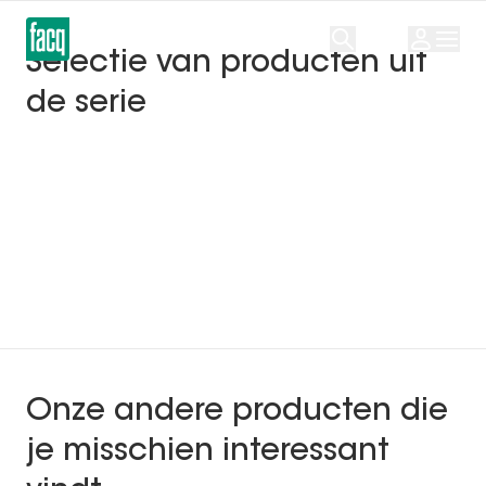
Selectie van producten uit
de serie
AXOR
AXOR
Wastafelkraan Axor Starck V
Wastafelkraan Axor
140
220
1 771,80 € incl. btw
2 245,40 € incl. btw
Onze andere producten die
je misschien interessant