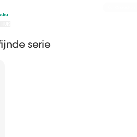
Install+
Inspiratie
Advies
Opzoeken
adra
 HUIS
ijnde serie