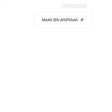
Onze EXPOcenters
Mijn favorieten
Mijn account
NL
MAAK EEN AFSPRAAK