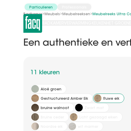
Catalogi
Tools/diensten
Particulieren
Professionals
Badkamer
Meubels
Meubelreeksen
Meubelreeks Ultra C
BADKAMER
VERWARMING
KEUKEN
HET GROENE
Een authentieke en verf
11 kleuren
Aloë groen
Gestructureerd Amber Eik
Ruwe eik
bruine walnoot
Zwart mat
Bruine ceder
Licht gezaagd eiken
Noordse eik
wit marmer