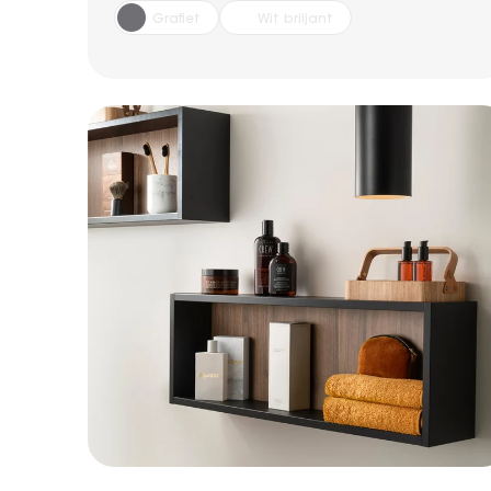
Grafiet
Wit briljant