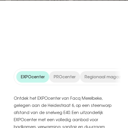
Gesloten
Facq Merelbeke
Heidestraat 6
9820 Merelbeke
MAAK EEN AFSPRAAK
EXPOcenter
PROcenter
Regionaal magazijn
ROUTE BEKIJKEN
Ontdek het EXPOcenter van Facq Merelbeke,
gelegen aan de Heidestraat 6, op een steenworp
afstand van de snelweg E40. Een uitzonderlijk
EXPOcenter met een volledig aanbod voor
badkamers, verwarming, sanitair en duurzaam