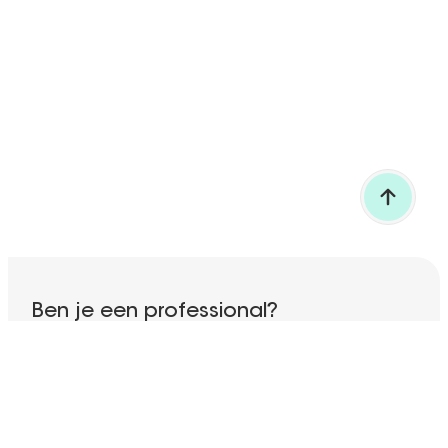
TERUG NAAR BOVEN
Ben je een professional?
Ontdek al onze gespecialiseerde diensten!
NAAR ONZE SITE VOOR PROFESSIONALS