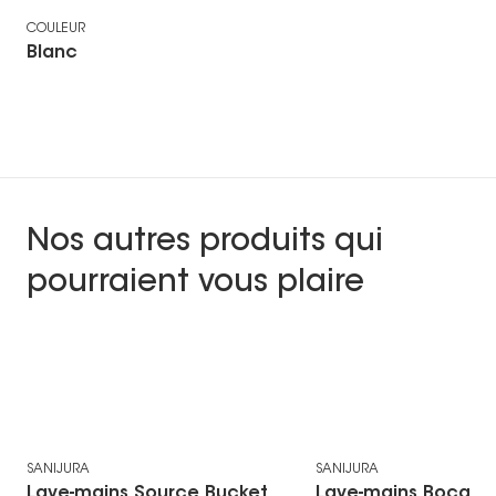
COULEUR
Blanc
Nos autres produits qui
pourraient vous plaire
-10 % sur Sanijura
-10 % sur Sanijura
SANIJURA
SANIJURA
Lave-mains Source Bucket
Lave-mains Bocage