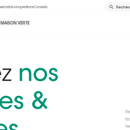
ces
Install+
Inspirations
Conseils
Recher
 MAISON VERTE
ez
nos
es &
Re
ba
te