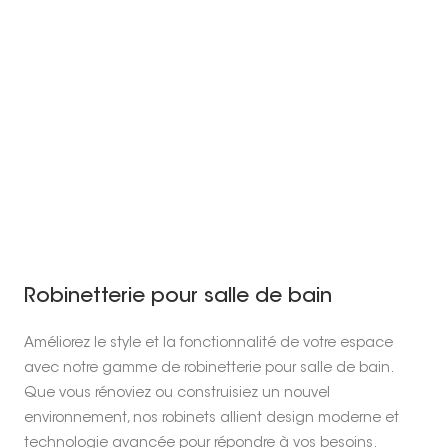
 possible ?
concilier fonctionnalité et design
salle de bains familiale ?
AT
it meuble choisir pour une petite
bains ?
Robinetterie pour salle de bain
Améliorez le style et la fonctionnalité de votre espace
avec notre gamme de robinetterie pour salle de bain.
Que vous rénoviez ou construisiez un nouvel
environnement, nos robinets allient design moderne et
technologie avancée pour répondre à vos besoins.