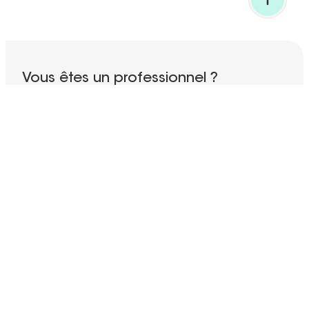
RETOUR EN HAUT
Vous êtes un professionnel ?
Découvrez tous nos services spécialisés !
ACCÉDEZ À LA SECTION PRO
Abonnez-vous à notre newsletter
Votre adresse email