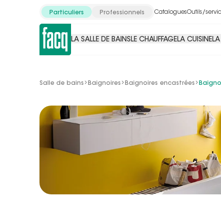
Catalogues
Outils/servi
Particuliers
Professionnels
LA SALLE DE BAINS
LE CHAUFFAGE
LA CUISINE
LA
Salle de bains
Baignoires
Baignoires encastrées
Baigno