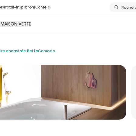
ces
Install+
Inspirations
Conseils
Recher
 MAISON VERTE
ire encastrée BetteComodo