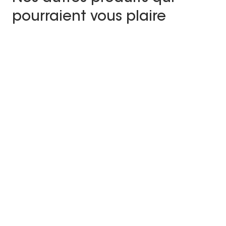
pourraient vous plaire
PRESSALIT
CLOU
Série d'accessoires Pressalit
Série d'accessoires
Tarif à partir de 47,19 € TVAC
Style
Tarif à partir de 48,64 € TVAC