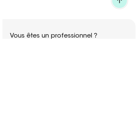
RETOUR EN HAUT
Vous êtes un professionnel ?
Découvrez tous nos services spécialisés !
ACCÉDEZ À LA SECTION PRO
Abonnez-vous à notre newsletter
Votre adresse email